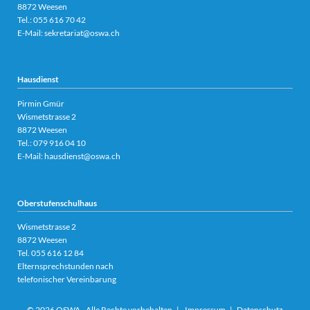
8872 Weesen
Tel.:
055 616 70 42
E-Mail:
sekretariat@oswa.ch
Hausdienst
Pirmin Gmür
Wismetstrasse 2
8872 Weesen
Tel.: 079 916 04 10
E-Mail:
hausdienst@oswa.ch
Oberstufenschulhaus
Wismetstrasse 2
8872 Weesen
Tel.
055 616 12 84
Elternsprechstunden nach
telefonischer Vereinbarung
© 2026 OSWA - Alle Rechte vorbehalten |
Impressum
|
Datenschutz