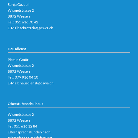
Sonja Gazzoli
Wismetstrasse 2
8872 Weesen
Tel.:
055 616 70 42
E-Mail:
sekretariat@oswa.ch
Hausdienst
Pirmin Gmür
Wismetstrasse 2
8872 Weesen
Tel.: 079 916 04 10
E-Mail:
hausdienst@oswa.ch
Oberstufenschulhaus
Wismetstrasse 2
8872 Weesen
Tel.
055 616 12 84
Elternsprechstunden nach
telefonischer Vereinbarung