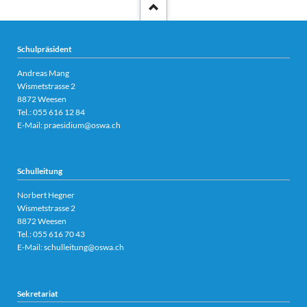
Schulpräsident
Andreas Mang
Wismetstrasse 2
8872 Weesen
Tel.:
055 616 12 84
E-Mail:
praesidium@oswa.ch
Schulleitung
Norbert Hegner
Wismetstrasse 2
8872 Weesen
Tel.:
055 616 70 43
E-Mail:
schulleitung@oswa.ch
Sekretariat