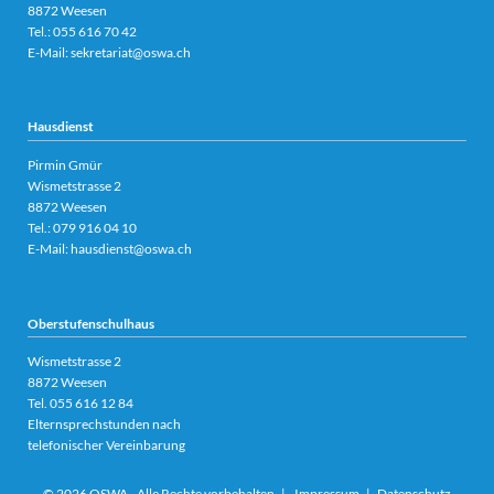
8872 Weesen
Tel.:
055 616 70 42
E-Mail:
sekretariat@oswa.ch
Hausdienst
Pirmin Gmür
Wismetstrasse 2
8872 Weesen
Tel.: 079 916 04 10
E-Mail:
hausdienst@oswa.ch
Oberstufenschulhaus
Wismetstrasse 2
8872 Weesen
Tel.
055 616 12 84
Elternsprechstunden nach
telefonischer Vereinbarung
© 2026 OSWA - Alle Rechte vorbehalten |
Impressum
|
Datenschutz