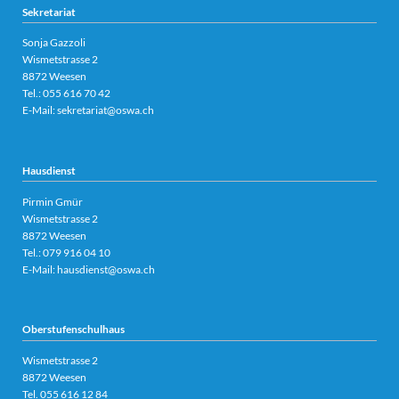
Sekretariat
Sonja Gazzoli
Wismetstrasse 2
8872 Weesen
Tel.:
055 616 70 42
E-Mail:
sekretariat@oswa.ch
Hausdienst
Pirmin Gmür
Wismetstrasse 2
8872 Weesen
Tel.: 079 916 04 10
E-Mail:
hausdienst@oswa.ch
Oberstufenschulhaus
Wismetstrasse 2
8872 Weesen
Tel.
055 616 12 84