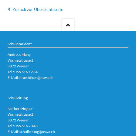
Zurück zur Übersichtsseite
Schulpräsident
Andreas Mang
Wismetstrasse 2
8872 Weesen
Tel.:
055 616 12 84
E-Mail:
praesidium@oswa.ch
Schulleitung
Norbert Hegner
Wismetstrasse 2
8872 Weesen
Tel.:
055 616 70 43
E-Mail:
schulleitung@oswa.ch