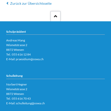
Zurück zur Übersichtsseite
Schulpräsident
Andreas Mang
Wismetstrasse 2
8872 Weesen
Tel.:
055 616 12 84
E-Mail:
praesidium@oswa.ch
Schulleitung
Norbert Hegner
Wismetstrasse 2
8872 Weesen
Tel.:
055 616 70 43
E-Mail:
schulleitung@oswa.ch